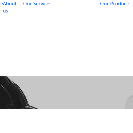
e
About
Our Services
Our Products
us
ger